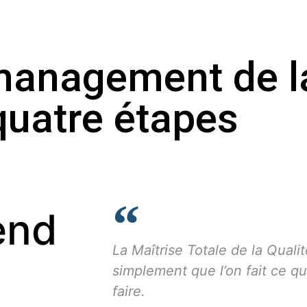
anagement de la
quatre étapes
end
La Maîtrise Totale de la Quali
simplement que l’on fait ce q
faire.