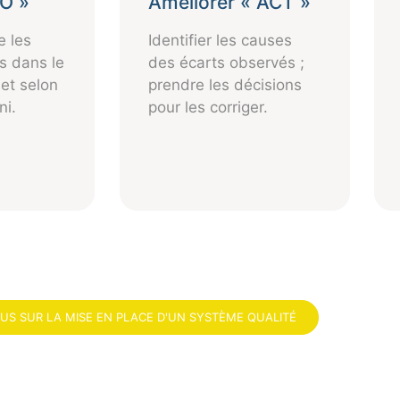
DO »
Améliorer « ACT »
e les
Identifier les causes
s dans le
des écarts observés ;
 et selon
prendre les décisions
ni.
pour les corriger.
LUS SUR LA MISE EN PLACE D'UN SYSTÈME QUALITÉ