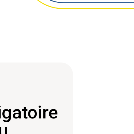
igatoire
u