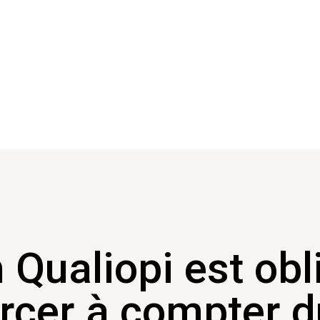
n Qualiopi est obl
rcer à compter d