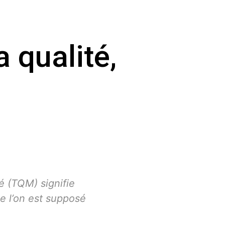
 qualité,
té (TQM) signifie
ue l’on est supposé