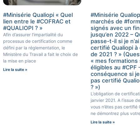
#Minisérie Qualiopi « Quel
#Minisérie Qualiopi
lien entre le #COFRAC et
marchés de #form
#QUALIOPI ? »
signés avec un fi
jusqu’en 2022 – Q
Afin d’assurer l’impartialité du
passe-t-il si je n’a
processus de certification comme
certifié Qualiopi 
défini par la réglementation, le
de 2021 ? » (Quest
Ministère du Travail a fait le choix de
« mes formations 
la mise en place
éligibles au #CPF 
Lire la suite »
conséquence si je
pas certifié Quali
? »)
L’obligation de certifica
janvier 2021. A l’issue de
vous n’êtes pas certifié 
ne démontrez plus votre
Lire la suite »