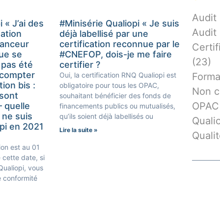
Audit
 « J’ai des
#Minisérie Qualiopi « Je suis
Audit 
ation
déjà labellisé par une
nanceur
certification reconnue par le
Certif
ue se
#CNEFOP, dois-je me faire
(23)
i pas été
certifier ?
à compter
Oui, la certification RNQ Qualiopi est
Forma
ion bis :
obligatoire pour tous les OPAC,
Non c
sont
souhaitant bénéficier des fonds de
OPAC
– quelle
financements publics ou mutualisés,
 ne suis
qu’ils soient déjà labellisés ou
Quali
opi en 2021
Lire la suite »
Quali
tion est au 01
 cette date, si
Qualiopi, vous
 conformité