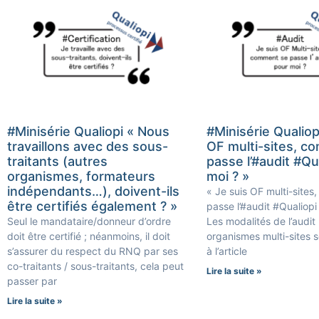
#Minisérie Qualiopi « Nous
#Minisérie Qualiop
travaillons avec des sous-
OF multi-sites, c
traitants (autres
passe l’#audit #Qu
organismes, formateurs
moi ? »
indépendants…), doivent-ils
« Je suis OF multi-site
être certifiés également ? »
passe l’#audit #Qualiop
Seul le mandataire/donneur d’ordre
Les modalités de l’audit 
doit être certifié ; néanmoins, il doit
organismes multi-sites 
s’assurer du respect du RNQ par ses
à l’article
co-traitants / sous-traitants, cela peut
Lire la suite »
passer par
Lire la suite »